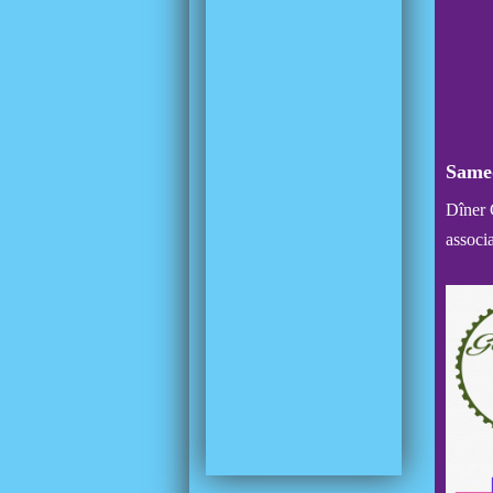
Same
Dîner C
associ