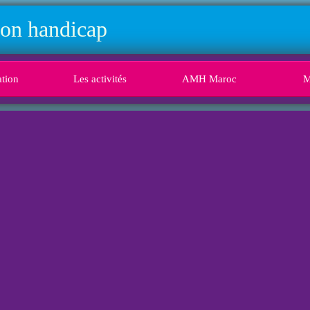
mon handicap
ation
Les activités
AMH Maroc
M